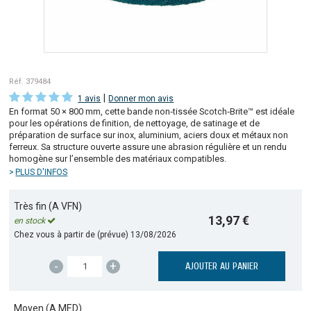
Réf. 379484
|
1 avis
Donner mon avis
En format 50 × 800 mm, cette bande non‑tissée Scotch‑Brite™ est idéale
pour les opérations de finition, de nettoyage, de satinage et de
préparation de surface sur inox, aluminium, aciers doux et métaux non
ferreux. Sa structure ouverte assure une abrasion régulière et un rendu
homogène sur l’ensemble des matériaux compatibles.
PLUS D'INFOS
Très fin (A VFN)
13,97 €
en stock
Chez vous à partir de (prévue)
13/08/2026
-
+
AJOUTER AU PANIER
Moyen (A MED)