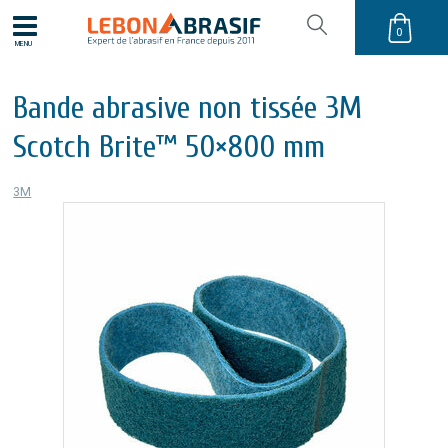
0
MENU
Bande abrasive non tissée 3M
Scotch Brite™ 50×800 mm
3M