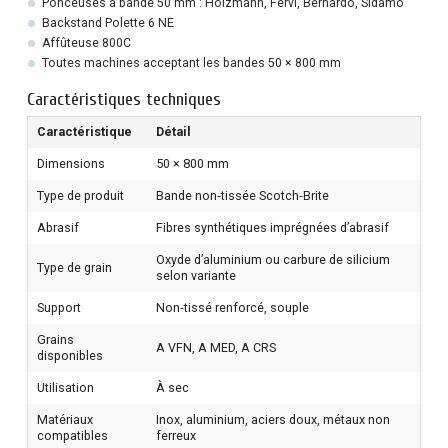
Ponceuses à bande 50 mm : Holzmann, Fervi, Bernardo, Sidamo
Backstand Polette 6 NE
Affûteuse 800C
Toutes machines acceptant les bandes 50 × 800 mm
Caractéristiques techniques
Caractéristique
Détail
Dimensions
50 × 800 mm
Type de produit
Bande non‑tissée Scotch‑Brite
Abrasif
Fibres synthétiques imprégnées d’abrasif
Oxyde d’aluminium ou carbure de silicium
Type de grain
selon variante
Support
Non‑tissé renforcé, souple
Grains
A VFN, A MED, A CRS
disponibles
Utilisation
À sec
Matériaux
Inox, aluminium, aciers doux, métaux non
compatibles
ferreux