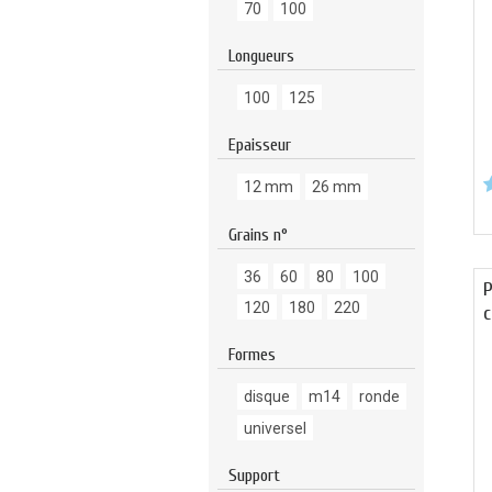
70
100
Longueurs
100
125
Epaisseur
12 mm
26 mm
Grains n°
36
60
80
100
P
120
180
220
c
Formes
disque
m14
ronde
universel
Support