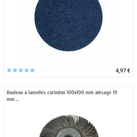
ou en aluminium. Ces tissus abrasifs pourront aussi être utile pour le
nettoyage et le décapage des sols
. Facilement identifiables par leurs
couleurs, les différents types d’abrasif répondront à vos attentes : plus la
couleur du disque est foncée, plus le disque est abrasif. Les fibres
synthétiques sont aussi utilisées pour dérouiller et
décaper en profondeur
les surfaces les plus abîmées par le temps tout en garantissant une
bonne protection du support.
4,97 €
Rouleau à lamelles corindon 100x100 mm alésage 19
mm …