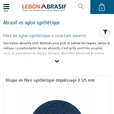
0
MENU
Abrasif en nylon synthétique
Fibre de nylon synthétique à structure ouverte
Ces tissus abrasifs sont destinés pour polir et satiner les laques, vernis et
métaux. La particularité de ces
abrasifs
, c’est qu’ils sont très souples,
ainsi, ils permettent de dépolir, décaper, dérouiller, décrasser et satiner
sans abîmer et détériorer ou de modifier sa forme d’origine à l'instar d'une
polisseuse. Ces fibres de rénovation résistent à l’eau et à l’huile.
Les avantages de l'abrasif en nylon synthétique
Disque en fibre synthétique dépolissage D 125 mm
Les tissus abrasifs en nylon synthétique vous seront utiles pour polir et
satiner les laques, les métaux ou les vernis. Le principal avantage de ce
type d’abrasif consiste en la conservation de la forme d’origine : vous
pourrez dépolir, décaper, dérouiller ou satiner sans abîmer la surface. Les
abrasifs à nylon synthétique permettent de travailler uniformément des
pièces avec des formes complexes, arrondies sans endommager la
pièce. Idéal pour préparer des
surfaces comme de la carrosserie
en acier