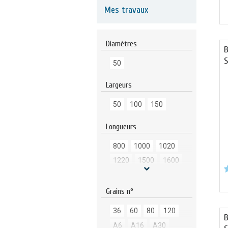
Mes travaux
Diamètres
B
S
50
Largeurs
50
100
150
Longueurs
800
1000
1020
1220
1500
1600
1750
2000
2500
3350
4000
Grains n°
36
60
80
120
B
A6
A16
A30