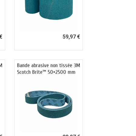
€
59,97 €
3M
Bande abrasive non tissée 3M
Scotch Brite™ 50×2500 mm