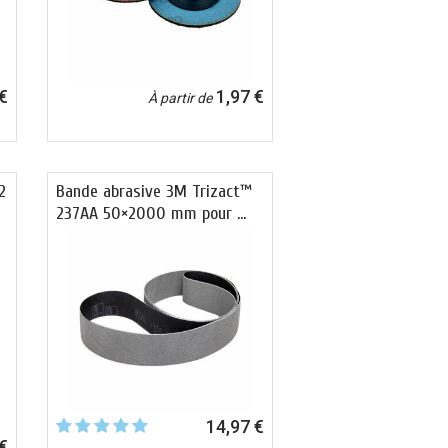
€
1,97 €
À partir de
2
Bande abrasive 3M Trizact™
237AA 50×2000 mm pour …
14,97 €
€