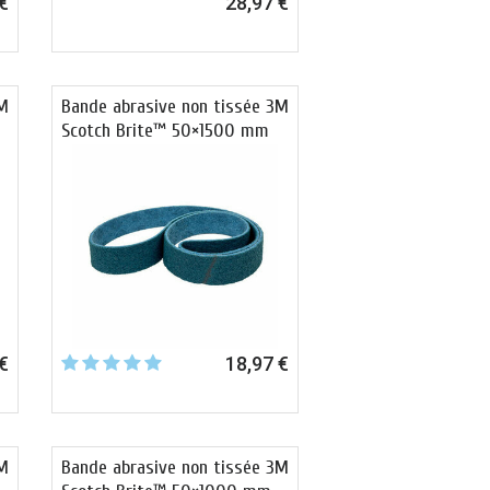
€
28,97 €
3M
Bande abrasive non tissée 3M
Scotch Brite™ 50×1500 mm
€
18,97 €
3M
Bande abrasive non tissée 3M