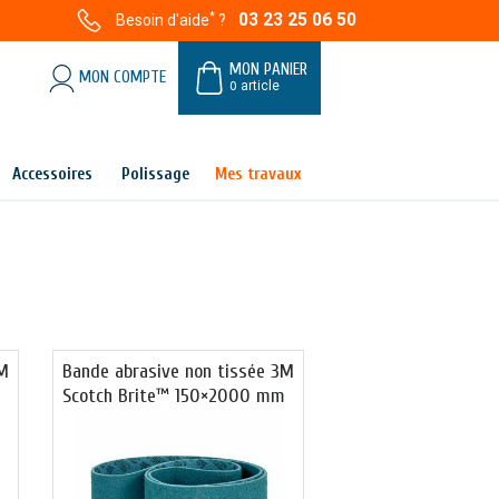
*
03 23 25 06 50
Besoin d'aide
?
MON PANIER
MON COMPTE
0
article
Accessoires
Polissage
Mes travaux
3M
Bande abrasive non tissée 3M
Scotch Brite™ 150×2000 mm