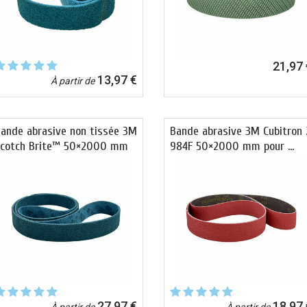
21,97 
13,97 €
À partir de
ande abrasive non tissée 3M
Bande abrasive 3M Cubitron 
Scotch Brite™ 50×2000 mm
984F 50×2000 mm pour …
27,97 €
18,97 