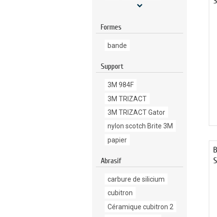
S
A45
A65
A100
A160
Formes
bande
Support
3M 984F
3M TRIZACT
3M TRIZACT Gator
nylon scotch Brite 3M
papier
B
Abrasif
carbure de silicium
cubitron
Céramique cubitron 2