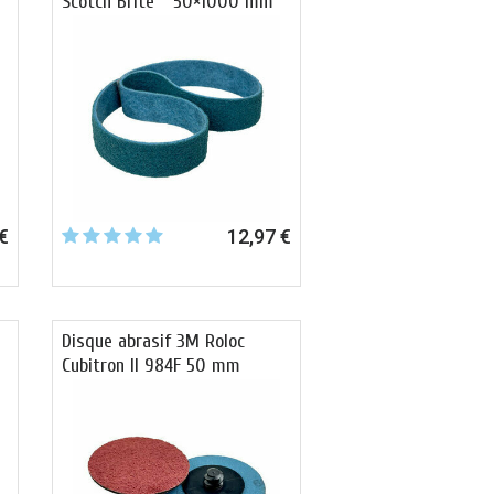
Scotch Brite™ 50×1000 mm
€
12,97 €
Disque abrasif 3M Roloc
Cubitron II 984F 50 mm
pour …