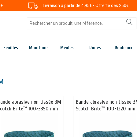
 +
Livraison à partir de 4,95€ • Offerte dès 250€
Feuilles
Manchons
Meules
Roues
Rouleaux
M
ande abrasive non tissée 3M
Bande abrasive non tissée 
cotch Brite™ 100×3350 mm
Scotch Brite™ 100×1220 mm