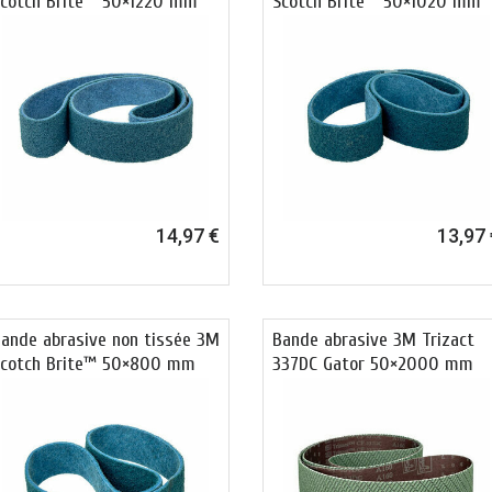
cotch Brite™ 50×1220 mm
Scotch Brite™ 50×1020 mm
14,97 €
13,97 
ande abrasive non tissée 3M
Bande abrasive 3M Trizact
Scotch Brite™ 50×800 mm
337DC Gator 50×2000 mm
pour …