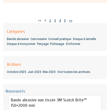
<<
1
2
3
4
5
>>
Catégories
Bande abrasive
Carrosserie
Conseil pratique
Disque à lamelle
Disque à tronçonner
Perçage
Polissage
S'informer
Archives
Octobre 2025
Juin 2025
Mai 2025
Voir toutes les archives
Nouveautés
Bande abrasive non tissée 3M Scotch Brite™
150×2000 mm