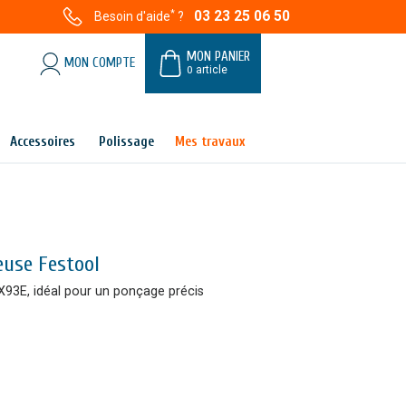
*
03 23 25 06 50
Besoin d'aide
?
MON PANIER
MON COMPTE
0
article
Accessoires
Polissage
Mes travaux
euse Festool
X93E, idéal pour un ponçage précis