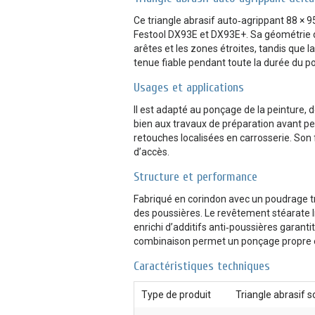
Ce triangle abrasif auto‑agrippant 88 ×
Festool DX93E et DX93E+. Sa géométrie de
arêtes et les zones étroites, tandis que 
tenue fiable pendant toute la durée du p
Usages et applications
Il est adapté au ponçage de la peinture, d
bien aux travaux de préparation avant pe
retouches localisées en carrosserie. Son f
d’accès.
Structure et performance
Fabriqué en corindon avec un poudrage tr
des poussières. Le revêtement stéarate li
enrichi d’additifs anti‑poussières garant
combinaison permet un ponçage propre et
Caractéristiques techniques
Type de produit
Triangle abrasif s