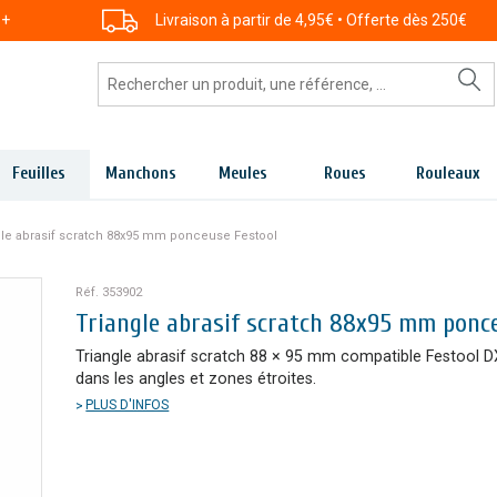
 +
Livraison à partir de 4,95€ • Offerte dès 250€
Feuilles
Manchons
Meules
Roues
Rouleaux
gle abrasif scratch 88x95 mm ponceuse Festool
Réf. 353902
Triangle abrasif scratch 88x95 mm ponc
Triangle abrasif scratch 88 × 95 mm compatible Festool D
dans les angles et zones étroites.
PLUS D'INFOS