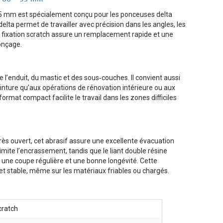
 95 mm est spécialement conçu pour les ponceuses delta
lta permet de travailler avec précision dans les angles, les
la fixation scratch assure un remplacement rapide et une
onçage.
e l’enduit, du mastic et des sous‑couches. Il convient aussi
inture qu’aux opérations de rénovation intérieure ou aux
ormat compact facilite le travail dans les zones difficiles
ès ouvert, cet abrasif assure une excellente évacuation
mite l’encrassement, tandis que le liant double résine
it une coupe régulière et une bonne longévité. Cette
 stable, même sur les matériaux friables ou chargés.
cratch