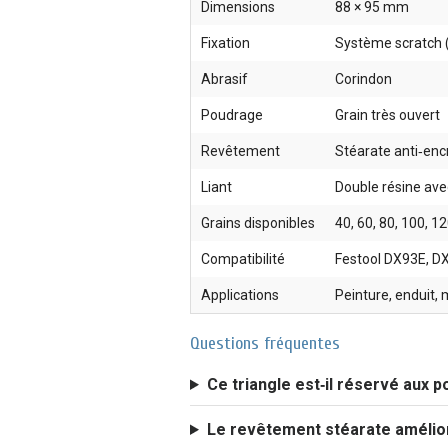
Dimensions
88 × 95 mm
Fixation
Système scratch 
Abrasif
Corindon
Poudrage
Grain très ouvert
Revêtement
Stéarate anti‑en
Liant
Double résine ave
Grains disponibles
40, 60, 80, 100, 1
Compatibilité
Festool DX93E, D
Applications
Peinture, enduit,
Questions fréquentes
Ce triangle est‑il réservé aux 
Le revêtement stéarate améliore‑