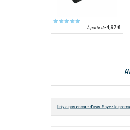
4,97 €
À partir de
A
Il n'y a pas encore d'avis. Soyez le premie