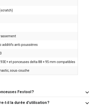
(scratch)
crassement
c additifs anti‑poussières
20
X93E+ et ponceuses delta 88 × 95 mm compatibles
 mastic, sous‑couche
ponceuses Festool ?
t‑il la durée d’utilisation ?