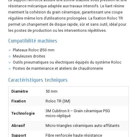
Le support renforcé assure une bonne stabilité sous pression et une
résistance mécanique adaptée aux travaux intensifs. Le liant résine
maintient la cohésion du grain céramique, garantissant une coupe
régulière même lors d’utilisations prolongées. La fixation Roloc TR
permet un changement de disque rapide, sûr et sans outil, idéal pour
les postes de production ou les interventions répétitives.
Compatibilité machines
Plateaux Roloc Ø50 mm
Meuleuses droites
Outils pneumatiques ou électriques équipés du système Roloc
Postes de maintenance et ateliers de chaudronnerie
Caractéristiques techniques
Diamètre
50 mm
Fixation
Roloc TR (3M)
3M Cubitron II – Grain céramique PSG
Technologie
micro‑répliqué
Abrasif
Micro‑triangles céramiques auto‑affûtants
Support
Fibre renforcée haute résistance