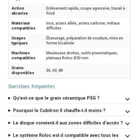
Action
Enlèvement rapide, coupe agressive, travail à
abrasive
froid
Matériaux
Inox, aciers alliés, aciers carbone, métaux
compatibles
difficiles
Usages
Ébavurage, préparation de soudure, mise en
typiques
forme localisée
Machines
Meuleuses droites, outils pneumatiques,
compatibles
plateaux Roloc Ø50 mm
Grains
36, 60, 80
disponibles
Questions fréquentes
Qu’est‑ce que le grain céramique PSG ?
Pourquoi le Cubitron II chauffe‑t‑il moins ?
Le disque convient‑il aux zones difficiles d’accès ?
Le système Roloc est‑il compatible avec tous les