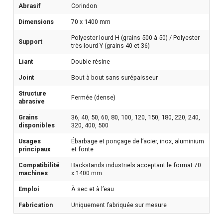
Abrasif
Corindon
Dimensions
70 x 1400 mm
Polyester lourd H (grains 500 à 50) / Polyester
Support
très lourd Y (grains 40 et 36)
Liant
Double résine
Joint
Bout à bout sans surépaisseur
Structure
Fermée (dense)
abrasive
Grains
36, 40, 50, 60, 80, 100, 120, 150, 180, 220, 240,
disponibles
320, 400, 500
Usages
Ébarbage et ponçage de l’acier, inox, aluminium
principaux
et fonte
Compatibilité
Backstands industriels acceptant le format 70
machines
x 1400 mm
Emploi
À sec et à l’eau
Fabrication
Uniquement fabriquée sur mesure