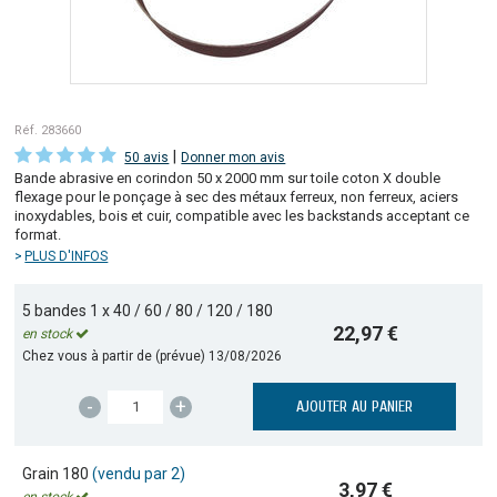
Réf. 283660
|
50 avis
Donner mon avis
Bande abrasive en corindon 50 x 2000 mm sur toile coton X double
flexage pour le ponçage à sec des métaux ferreux, non ferreux, aciers
inoxydables, bois et cuir, compatible avec les backstands acceptant ce
format.
PLUS D'INFOS
5 bandes 1 x 40 / 60 / 80 / 120 / 180
22,97 €
en stock
Chez vous à partir de (prévue)
13/08/2026
-
+
AJOUTER AU PANIER
Grain 180
(vendu par 2)
3,97 €
en stock