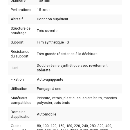
Diamètre
150 mm
Perforations
15 trous
Abrasif
Corindon supérieur
Structure de
Très ouverte
poudrage
Support
Film synthétique FS
Résistance
Très grande résistance à la déchirure
du support
Double résine synthétique avec revêtement
Liant
stéarate
Fixation
Auto-agrippante
Utilisation
Ponçage à sec
Matériaux
Peinture, vernis, plastiques, aciers bruts, mastics
compatibles
polyester, bois bruts
Domaine
Automobile
d’application
Grains
80, 100, 120, 150, 180, 220, 240, 280, 320, 400,