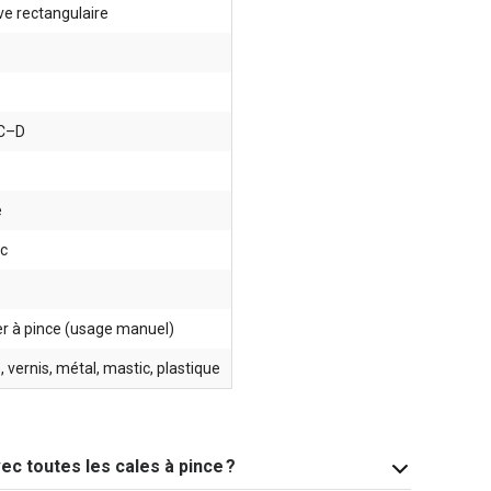
ive rectangulaire
 C–D
e
e
c
er à pince (usage manuel)
, vernis, métal, mastic, plastique
vec toutes les cales à pince ?