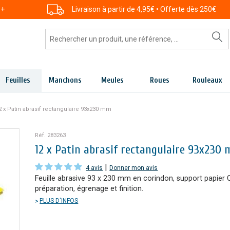
 +
Livraison à partir de 4,95€ • Offerte dès 250€
Feuilles
Manchons
Meules
Roues
Rouleaux
2 x Patin abrasif rectangulaire 93x230 mm
Réf. 283263
12 x Patin abrasif rectangulaire 93x230
|
4 avis
Donner mon avis
Feuille abrasive 93 x 230 mm en corindon, support papier C
préparation, égrenage et finition.
PLUS D'INFOS