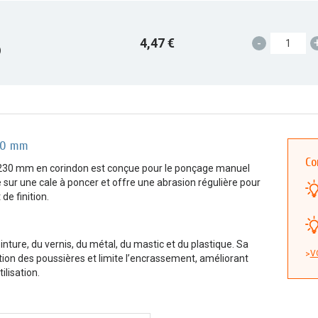
4,47 €
-
)
230 mm
Co
 x 230 mm en corindon est conçue pour le ponçage manuel
e sur une cale à poncer et offre une abrasion régulière pour
de finition.
inture, du vernis, du métal, du mastic et du plastique. Sa
V
tion des poussières et limite l’encrassement, améliorant
ilisation.