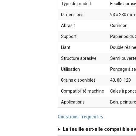
Type de produit
Feuille abras
Dimensions
93 x 230 mm
Abrasif
Corindon
Support
Papier poids
Liant
Double résin
Structure abrasive
Semi‑ouvert
Utilisation
Ponçage à se
Grains disponibles
40, 80, 120
Compatibilité machine
Cales à ponc
Applications
Bois, peinture
Questions fréquentes
La feuille est‑elle compatible a