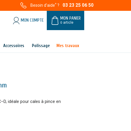
*
03 23 25 06 50
Besoin d'aide
?
MON PANIER
MON COMPTE
0
article
Accessoires
Polissage
Mes travaux
 mm
–D, idéale pour cales à pince en