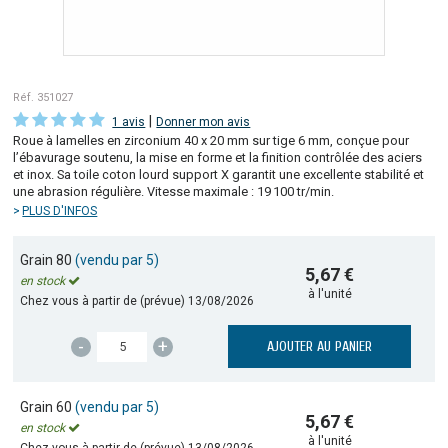
Réf. 351027
|
1 avis
Donner mon avis
Roue à lamelles en zirconium 40 x 20 mm sur tige 6 mm, conçue pour
l’ébavurage soutenu, la mise en forme et la finition contrôlée des aciers
et inox. Sa toile coton lourd support X garantit une excellente stabilité et
une abrasion régulière. Vitesse maximale : 19 100 tr/min.
PLUS D'INFOS
Grain 80
(vendu par 5)
5,67 €
en stock
à l'unité
Chez vous à partir de (prévue)
13/08/2026
-
+
AJOUTER AU PANIER
Grain 60
(vendu par 5)
5,67 €
en stock
à l'unité
Chez vous à partir de (prévue)
13/08/2026