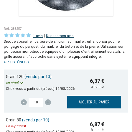
Réf. 283257
|
1 avis
Donner mon avis
Disque abrasif en carbure de silicium sur maille treillis, conçu pour le
ponçage du parquet, du marbre, du béton et de la pierre. Utilisation sur
ponceuse monodisque équipée d’un plateau d’entraînement scratch, la
grille assurant l’accroche sans système agrippant intégré.
PLUS D'INFOS
Grain 120
(vendu par 10)
6,37 €
en stock
à l'unité
Chez vous à partir de (prévue)
12/08/2026
-
+
AJOUTER AU PANIER
Grain 80
(vendu par 10)
6,87 €
En rupture
à l'unité
Chez vous à partir de (prévue)
12/08/2026