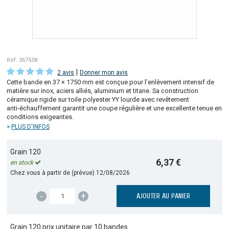
Réf. 367558
|
2 avis
Donner mon avis
Cette bande en 37 × 1750 mm est conçue pour l’enlèvement intensif de
matière sur inox, aciers alliés, aluminium et titane. Sa construction
céramique rigide sur toile polyester YY lourde avec revêtement
anti‑échauffement garantit une coupe régulière et une excellente tenue en
conditions exigeantes.
PLUS D'INFOS
Grain 120
6,37 €
en stock
Chez vous à partir de (prévue)
12/08/2026
-
+
AJOUTER AU PANIER
Grain 120 prix unitaire par 10 bandes