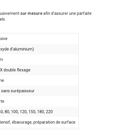
clusivement
sur mesure
afin d’assurer une parfaite
els.
sive
oxyde d’aluminium)
mm
 X double flexage
ine
t sans surépaisseur
rte
60, 80, 100, 120, 150, 180, 220
ensif, ébavurage, préparation de surface