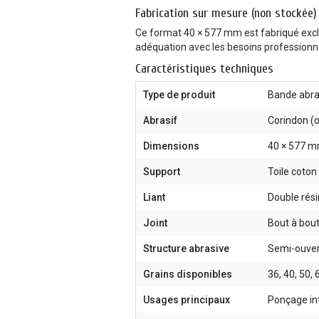
Fabrication sur mesure (non stockée)
Ce format 40 × 577 mm est fabriqué ex
adéquation avec les besoins professionn
Caractéristiques techniques
Type de produit
Bande abra
Abrasif
Corindon (
Dimensions
40 × 577 
Support
Toile coton
Liant
Double rés
Joint
Bout à bou
Structure abrasive
Semi-ouve
Grains disponibles
36, 40, 50, 
Usages principaux
Ponçage int