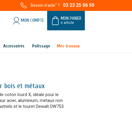
*
03 23 25 06 50
Besoin d'aide
?
MON PANIER
MON COMPTE
0
article
Accessoires
Polissage
Mes travaux
r bois et métaux
e coton lourd X, idéale pour le
 sur acier, aluminium, métaux non
ustriels et le touret Dewalt DW753.