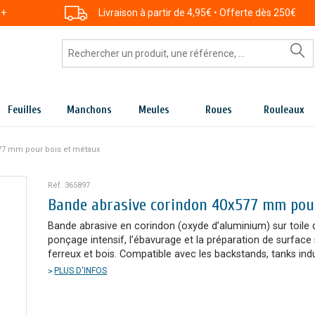
 +
Livraison à partir de 4,95€ • Offerte dès 250€
Feuilles
Manchons
Meules
Roues
Rouleaux
77 mm pour bois et métaux
Réf. 365897
Bande abrasive corindon 40x577 mm pou
Bande abrasive en corindon (oxyde d’aluminium) sur toile d
ponçage intensif, l’ébavurage et la préparation de surface
ferreux et bois. Compatible avec les backstands, tanks ind
PLUS D'INFOS