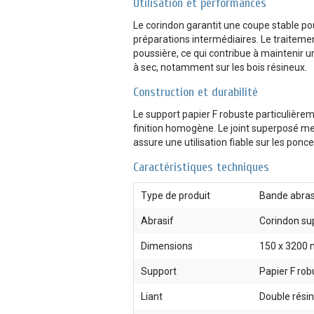
Utilisation et performances
Le corindon garantit une coupe stable p
préparations intermédiaires. Le traitemen
poussière, ce qui contribue à maintenir 
à sec, notamment sur les bois résineux.
Construction et durabilité
Le support papier F robuste particulièr
finition homogène. Le joint superposé meu
assure une utilisation fiable sur les pon
Caractéristiques techniques
Type de produit
Bande abras
Abrasif
Corindon su
Dimensions
150 x 3200
Support
Papier F rob
Liant
Double résin