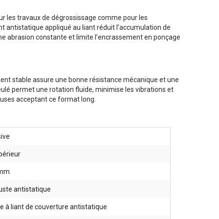
our les travaux de dégrossissage comme pour les
t antistatique appliqué au liant réduit l’accumulation de
une abrasion constante et limite l’encrassement en ponçage
ement stable assure une bonne résistance mécanique et une
lé permet une rotation fluide, minimise les vibrations et
ceuses acceptant ce format long.
ive
périeur
 mm
uste antistatique
e à liant de couverture antistatique