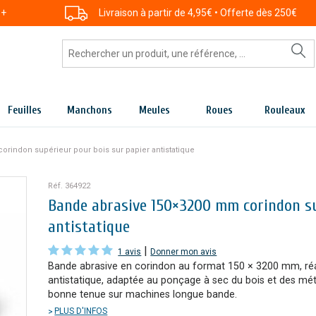
 +
Livraison à partir de 4,95€ • Offerte dès 250€
Feuilles
Manchons
Meules
Roues
Rouleaux
rindon supérieur pour bois sur papier antistatique
Réf. 364922
Bande abrasive 150×3200 mm corindon su
antistatique
|
1 avis
Donner mon avis
Bande abrasive en corindon au format 150 × 3200 mm, réal
antistatique, adaptée au ponçage à sec du bois et des mé
bonne tenue sur machines longue bande.
PLUS D'INFOS