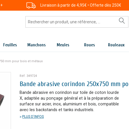
 +
Livraison à partir de 4,95€ • Offerte dès 250€
Feuilles
Manchons
Meules
Roues
Rouleaux
750 mm pour bois et métaux
Réf. 349724
Bande abrasive corindon 250x750 mm po
Bande abrasive en corindon sur toile de coton lourde
X, adaptée au ponçage général et à la préparation de
surface sur acier, inox, aluminium et bois, compatible
avec les backstands et tanks industriels.
PLUS D'INFOS