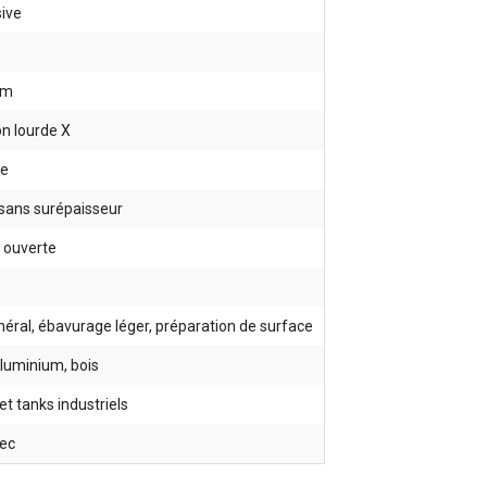
ive
mm
on lourde X
ne
 sans surépaisseur
 ouverte
éral, ébavurage léger, préparation de surface
 aluminium, bois
t tanks industriels
ec