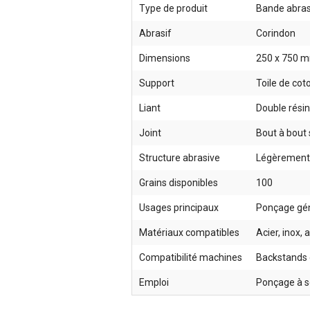
Type de produit
Bande abras
Abrasif
Corindon
Dimensions
250 x 750 
Support
Toile de cot
Liant
Double rési
Joint
Bout à bout
Structure abrasive
Légèrement
Grains disponibles
100
Usages principaux
Ponçage gén
Matériaux compatibles
Acier, inox,
Compatibilité machines
Backstands e
Emploi
Ponçage à s