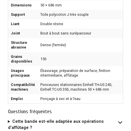
Dimensions
50 × 686 mm
Support
Toile polycoton J très souple
Liant
Double résine
Joint
Bout à bout sans surépaisseur
Structure
Dense (fermée)
abrasive
Grains
150
disponibles
Usages
Ébavurage, préparation de surface, finition
principaux
intermédiaire, affûtage
Compatibilité
Ponceuses stationnaires Einhell TH-US 240,
machines
Einhell TC-US 350, machines 50 × 686 mm
Emploi
Ponçage à sec et à l’eau
Questions fréquentes
Cette bande est-elle adaptée aux opérations
d’affûtage ?