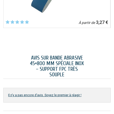
€
3,27 €
À partir de
AVIS SUR BANDE ABRASIVE
45×800 MM SPÉCIALE INOX
– SUPPORT FPC TRÈS
SOUPLE
Il n'y a pas encore d'avis. Soyez le premier à réagir !