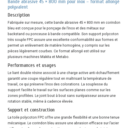
Bande abrasive 45 × 800 mm pour inox – format allongé
polyvalent
Description
Fabriquée sur mesure, cette bande abrasive 45 × 800 mm en corindon
bleu est conçue pour le ponçage de l’inox et des métaux sur
backstand ou ponceuse à bande compatible. Son support polycoton
très souple FPC assure une excellente conformabilité aux formes et
permet un enlèvement de matière homogène, y compris sur les
pièces légèrement courbes. Ce format allongé est utilisé sur
plusieurs machines Makita et Metabo.
Performances et usages
Le liant double résine associé à une charge active anti‑échauffement
garantit une coupe régulière tout en maîtrisant la température de
travail, ce qui préserve l’inox des colorations. La souplesse du
support facilite le travail sur les surfaces planes comme sur les
zones profilées. Le joint bout à bout sans surépaisseur assure une
rotation stable, même à cadence élevée.
Support et construction
La toile polycoton FPC offre une grande flexibilité et une bonne tenue
mécanique. Le corindon bleu assure une abrasion efficace sur l’acier