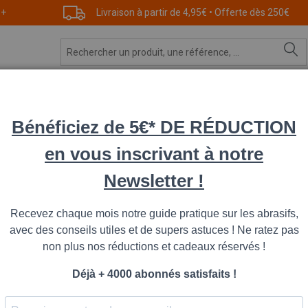
 +
Livraison à partir de 4,95€ • Offerte dès 250€
Feuilles
Manchons
Meules
Roues
Rouleaux
ciale inox – support FPC très souple
Réf. 303114
Bande abrasive 50×580 mm spéciale inox
|
1 avis
Donner mon avis
Bande abrasive 50 × 580 mm en corindon bleu avec support
double résine, dotée d’un joint bout à bout sans surépais
l’acier, de l’inox et des métaux pour le dégrossissage, l’é
avec les backstands et ponceuses à bande 50 mm.
PLUS D'INFOS