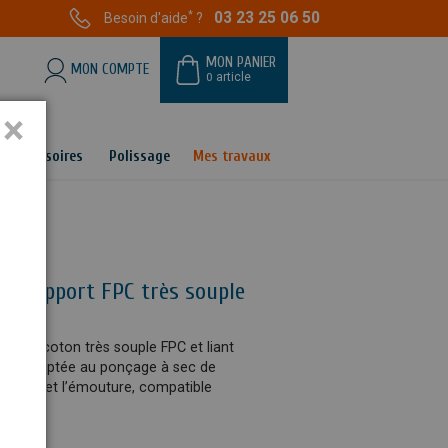
*
03 23 25 06 50
Besoin d'aide
?
MON PANIER
MON COMPTE
0
article
×
Accessoires
Polissage
Mes travaux
 – support FPC très souple
 polycoton très souple FPC et liant
seur. Adaptée au ponçage à sec de
bavurage et l’émouture, compatible