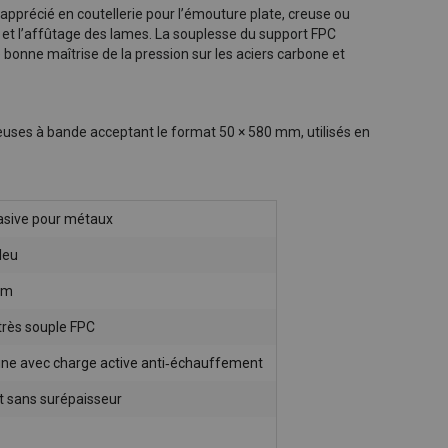
pprécié en coutellerie pour l’émouture plate, creuse ou
 et l’affûtage des lames. La souplesse du support FPC
e bonne maîtrise de la pression sur les aciers carbone et
uses à bande acceptant le format 50 × 580 mm, utilisés en
asive pour métaux
leu
mm
très souple FPC
ine avec charge active anti‑échauffement
t sans surépaisseur