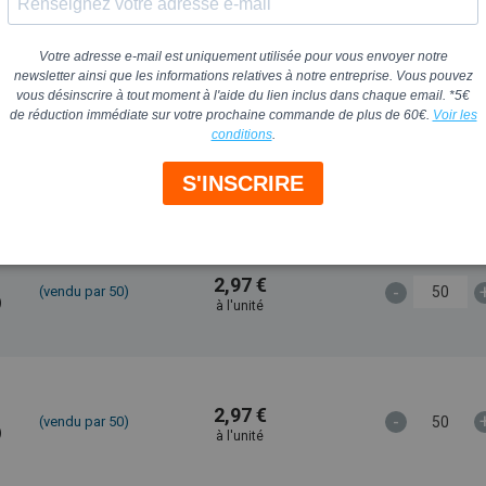
2,97 €
-
(vendu par 50)
)
à l'unité
2,97 €
-
(vendu par 50)
)
à l'unité