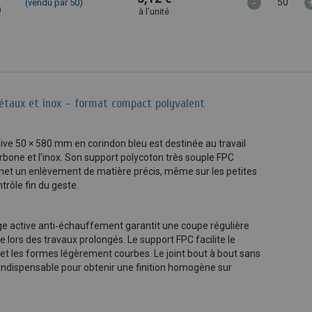
-
(vendu par 50)
)
à l'unité
taux et inox – format compact polyvalent
ve 50 × 580 mm en corindon bleu est destinée au travail
rbone et l’inox. Son support polycoton très souple FPC
rmet un enlèvement de matière précis, même sur les petites
trôle fin du geste.
rge active anti‑échauffement garantit une coupe régulière
 lors des travaux prolongés. Le support FPC facilite le
s et les formes légèrement courbes. Le joint bout à bout sans
 indispensable pour obtenir une finition homogène sur