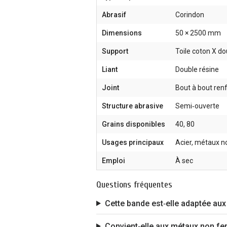
Abrasif
Corindon
Dimensions
50 × 2500 mm
Support
Toile coton X do
Liant
Double résine
Joint
Bout à bout ren
Structure abrasive
Semi‑ouverte
Grains disponibles
40, 80
Usages principaux
Acier, métaux no
Emploi
À sec
Questions fréquentes
Cette bande est‑elle adaptée aux
Convient‑elle aux métaux non fer