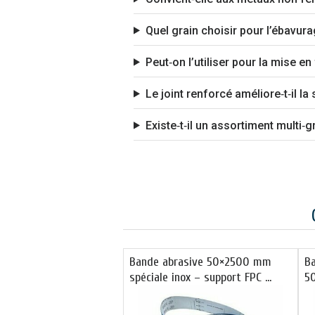
Quel grain choisir pour l’ébavura
Peut‑on l’utiliser pour la mise en
Le joint renforcé améliore‑t‑il la s
Existe‑t‑il un assortiment multi‑g
Bande abrasive 50×2500 mm
B
spéciale inox – support FPC …
5