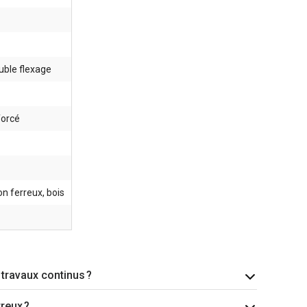
uble flexage
forcé
n ferreux, bois
 travaux continus ?
reux ?