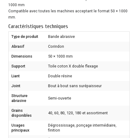
1000 mm
Compatible avec toutes les machines acceptant le format 50 × 1000
mm.
Caractéristiques techniques
Type de produit
Bande abrasive
Abrasif
Corindon
Dimensions
50 × 1000 mm
Support
Toile coton X double flexage
Liant
Double résine
Joint
Bout à bout sans surépaisseur
Structure
Semi‑ouverte
abrasive
Grains
40, 60, 80, 120, 180 et assortiment
disponibles
Usages
Dégrossissage, ponçage intermédiaire,
principaux
finition