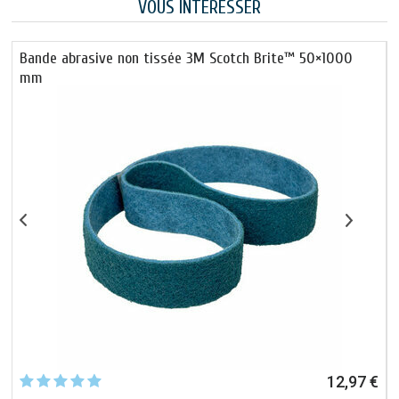
VOUS INTÉRESSER
Bande abrasive non tissée 3M Scotch Brite™ 50×1000
mm
€
12,97 €