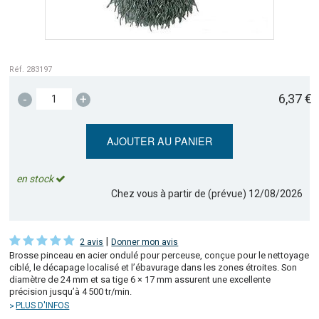
Réf. 283197
6,37 €
-
+
AJOUTER AU PANIER
en stock
Chez vous à partir de (prévue)
12/08/2026
|
2 avis
Donner mon avis
Brosse pinceau en acier ondulé pour perceuse, conçue pour le nettoyage
ciblé, le décapage localisé et l’ébavurage dans les zones étroites. Son
diamètre de 24 mm et sa tige 6 × 17 mm assurent une excellente
précision jusqu’à 4 500 tr/min.
PLUS D'INFOS