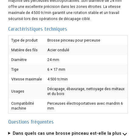
majorité des perceuses électroportatives. Son diamètre de 24 mm
offre une excellente précision dans les zones étroites. La vitesse
maximale de 4 500 tr/min garantit une rotation stable et un travail
sécurisé lors des opérations de décapage ciblé.
Caractéristiques techniques
Type de produit
Brosse pinceau pour perceuse
Matière des fils
Acier ondulé
Diamètre
24 mm
Tige
6 × 17 mm
Vitesse maximale
4 500 tr/min
Décapage, ébavurage, nettoyage des métaux
Usages
et du bois
Compatibilité
Perceuses électroportatives avec mandrin 6
machine
mm
Questions fréquentes
Dans quels cas une brosse pinceau est-elle la plus