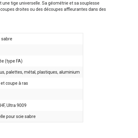
nt une tige universelle. Sa géométrie et sa souplesse
es coupes droites ou des découpes affleurantes dans des
 sabre
ée (type FA)
us, palettes, métal, plastiques, aluminium
 et coupe à ras
F, Ultra 9009
lle pour scie sabre