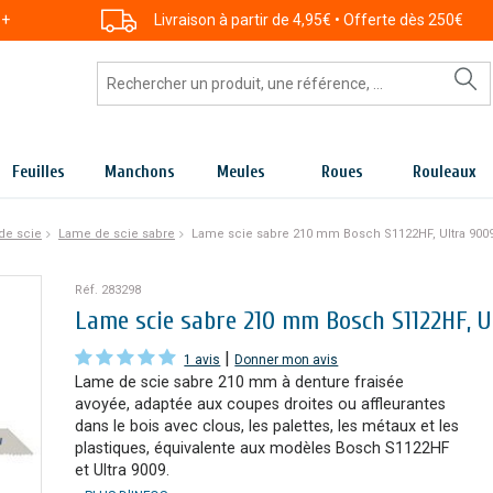
 +
Livraison à partir de 4,95€ • Offerte dès 250€
Feuilles
Manchons
Meules
Roues
Rouleaux
de scie
Lame de scie sabre
Lame scie sabre 210 mm Bosch S1122HF, Ultra 900
Réf. 283298
Lame scie sabre 210 mm Bosch S1122HF, U
|
1 avis
Donner mon avis
Lame de scie sabre 210 mm à denture fraisée
avoyée, adaptée aux coupes droites ou affleurantes
dans le bois avec clous, les palettes, les métaux et les
plastiques, équivalente aux modèles Bosch S1122HF
et Ultra 9009.