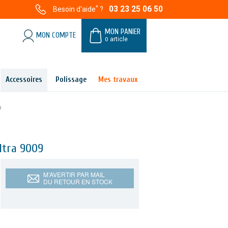
*
03 23 25 06 50
Besoin d'aide
?
MON PANIER
MON COMPTE
0
article
Accessoires
Polissage
Mes travaux
9
ltra 9009
M’AVERTIR PAR MAIL
DU RETOUR EN STOCK