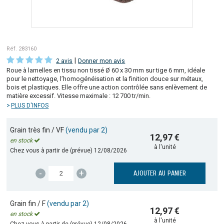
Réf. 283160
|
2 avis
Donner mon avis
Roue à lamelles en tissu non tissé Ø 60 x 30 mm sur tige 6 mm, idéale
pour le nettoyage, l’homogénéisation et la finition douce sur métaux,
bois et plastiques. Elle offre une action contrôlée sans enlèvement de
matière excessif. Vitesse maximale : 12 700 tr/min.
PLUS D'INFOS
Grain très fin / VF
(vendu par 2)
12,97 €
en stock
à l'unité
Chez vous à partir de (prévue)
12/08/2026
-
+
AJOUTER AU PANIER
Grain fin / F
(vendu par 2)
12,97 €
en stock
à l'unité
Chez vous à partir de (prévue)
12/08/2026