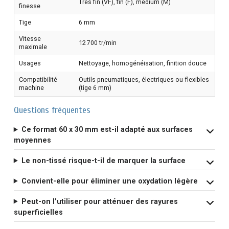
Très fin (VF), fin (F), médium (M)
finesse
Tige
6 mm
Vitesse
12 700 tr/min
maximale
Usages
Nettoyage, homogénéisation, finition douce
Compatibilité
Outils pneumatiques, électriques ou flexibles
machine
(tige 6 mm)
Questions fréquentes
Ce format 60 x 30 mm est-il adapté aux surfaces
moyennes
Le non-tissé risque-t-il de marquer la surface
Convient-elle pour éliminer une oxydation légère
Peut-on l’utiliser pour atténuer des rayures
superficielles