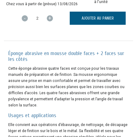
à l'unité
Chez vous à partir de (prévue)
13/08/2026
-
+
AJOUTER AU PANIER
Éponge abrasive en mousse double faces + 2 faces sur
les côtés
Cette éponge abrasive quatre faces est conçue pour les travaux
manuels de préparation et de finition. Sa mousse ergonomique
assure une prise en main confortable et permet de travailler avec
précision aussi bien les surfaces planes que les zones courbes ou
difficiles d’accès. Les quatre faces abrasives offrent une grande
polyvalence et permettent d’adapter la pression et l’angle de travail
selon la surface.
Usages et applications
Elle convient aux opérations d’ébavurage, de nettoyage, de décapage
léger et de finition sur le bois et le métal. Sa flexibilité et ses quatre
faces actives garantissent une abrasion régulière, idéale pour les