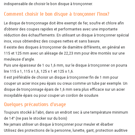
indispensable de choisir le bon disque à tronçonner.
Comment choisir le bon disque à tronçonner l’inox?
Le disque de tronçonnage doit être exempt de fer, soufre et chlore afin
d’obtenir des coupes rapides et performantes avec une importante
réduction des échauffements. En utilisant un disque à tronçonner spécial
inox, vous obtiendrez des coupes nettes et sans bavure.
Il existe des disques à tronçonner de diamètre différents, en général en
115 et 125 mm avec un alésage de 22,23 mm pour être montés sur une
meuleuse d'angle.
Puis une épaisseur de 1 ou 1,6 mm, sur le disque à tronçonner on pourra
lire 115 x 1, 115 x 1,6, 125 x 1 et 125 x 1,6.
Il est préférable de choisir un disque à tronçonner fin de 1 mm pour
couper un acier inox peu épais ou creux comme un tube par exemple. Un
disque de tronçonnage épais de 1,6 mm sera plus efficace sur un acier
inoxydable épais ou pour couper un cordon de soudure.
Quelques précautions d'usage
Toujours stocké à l'abri, dans un endroit sec à une température minimum
de 14° (ne pas le stocker sur du bois)
Ne jamais utiliser un disque à tronçonner pour meuler et ébarber
Utilisez des protections de la personne, lunette, gant, protection auditive